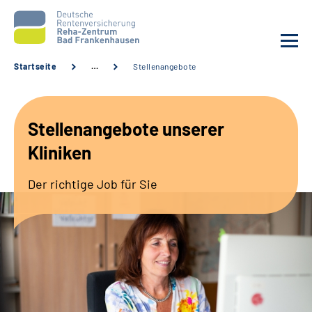
Startseite
…
Stellenangebote
Aktuelles
Stellenangebote unserer
Unsere Kliniken
Kliniken
Reha von A bis Z
Der richtige Job für Sie
Karriere
Sozialdienste & Zuweisende
Erweiterte Suche