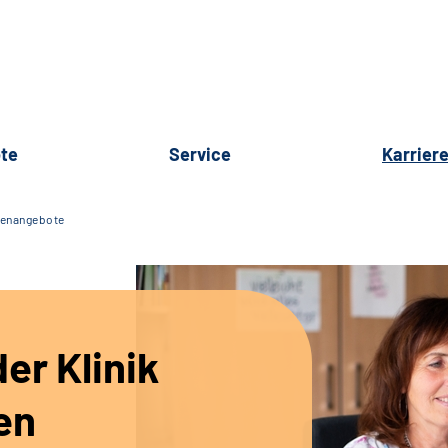
te
Service
Karrier
lenangebote
er Klinik
en