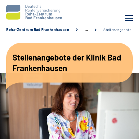
Reha-Zentrum Bad Frankenhausen
…
Stellenangebote
Unsere Klinik
Stellenangebote der Klinik Bad
Unsere Angebote
Frankenhausen
Service
Karriere
Sozialdienste & Zuweisende
Suche