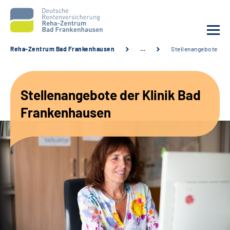
Reha-Zentrum Bad Frankenhausen
…
Stellenangebote
Unsere Klinik
Stellenangebote der Klinik Bad
Unsere Angebote
Frankenhausen
Service
Karriere
Sozialdienste & Zuweisende
Suche