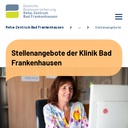
Reha-Zentrum Bad Frankenhausen
…
Stellenangebote
Unsere Klinik
Stellenangebote der Klinik Bad
Unsere Angebote
Frankenhausen
Service
Karriere
Sozialdienste & Zuweisende
Suche