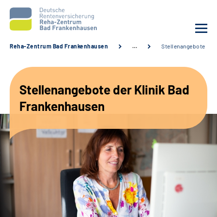
Reha-Zentrum Bad Frankenhausen
…
Stellenangebote
Unsere Klinik
Stellenangebote der Klinik Bad
Unsere Angebote
Frankenhausen
Service
Karriere
Sozialdienste & Zuweisende
Suche