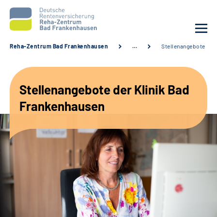
Reha-Zentrum Bad Frankenhausen
…
Stellenangebote
Unsere Klinik
Stellenangebote der Klinik Bad
Unsere Angebote
Frankenhausen
Service
Karriere
Sozialdienste & Zuweisende
Suche