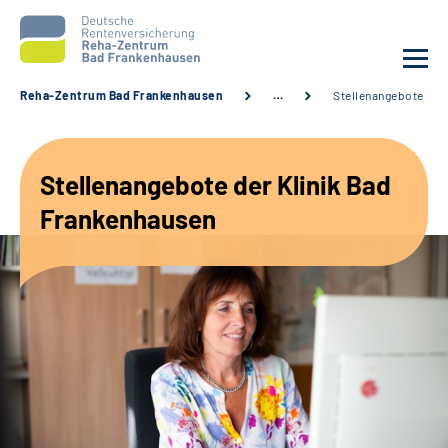
Reha-Zentrum Bad Frankenhausen
…
Stellenangebote
Unsere Klinik
Stellenangebote der Klinik Bad
Unsere Angebote
Frankenhausen
Service
Karriere
Sozialdienste & Zuweisende
Suche