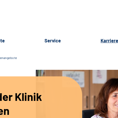
te
Service
Karrier
lenangebote
er Klinik
en