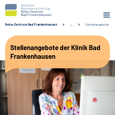
Reha-Zentrum Bad Frankenhausen
…
Stellenangebote
Unsere Klinik
Stellenangebote der Klinik Bad
Unsere Angebote
Frankenhausen
Service
Karriere
Sozialdienste & Zuweisende
Suche