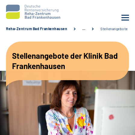
Reha-Zentrum Bad Frankenhausen
…
Stellenangebote
Unsere Klinik
Stellenangebote der Klinik Bad
Unsere Angebote
Frankenhausen
Service
Karriere
Sozialdienste & Zuweisende
Suche