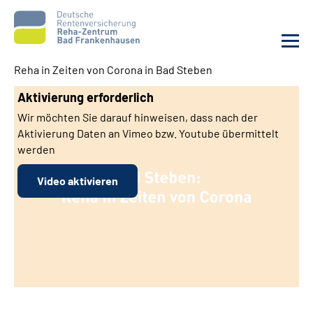
Reha in Zeiten von Corona in Bad Steben
Unsere Klinik
Aktivierung erforderlich
Wir möchten Sie darauf hinweisen, dass nach der
Unsere Angebote
Aktivierung Daten an Vimeo bzw. Youtube übermittelt
werden
Service
Video aktivieren
Karriere
Sozialdienste & Zuweisende
Suche